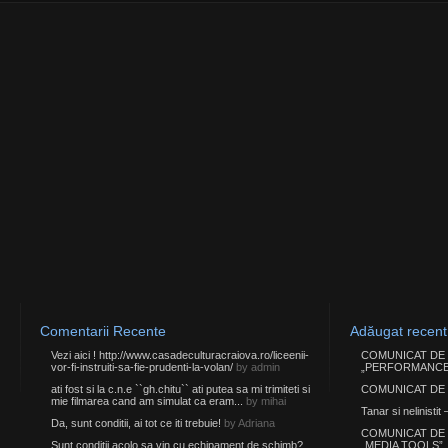
Comentarii Recente
Adăugat recent
Vezi aici ! http://www.casadeculturacraiova.ro/liceenii-
COMUNICAT DE PR
vor-fi-instruiti-sa-fie-prudenti-la-volan/
by admin
„PERFORMANCE
ati fost si la c.n.e ``gh.chitu`` ati putea sa mi trimiteti si
COMUNICAT DE
mie filmarea cand am simulat ca eram...
by mihai
Tanar si nelinisti
Da, sunt conditii, ai tot ce iti trebuie!
by Adriana
COMUNICAT DE 
Sunt conditii acolo sa vin cu echipament de schimb?
„MEDIA TOOLS”